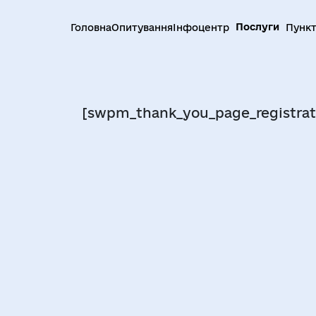
Послуги
Головна
Опитування
Інфоцентр
Пункт
[swpm_thank_you_page_registrat