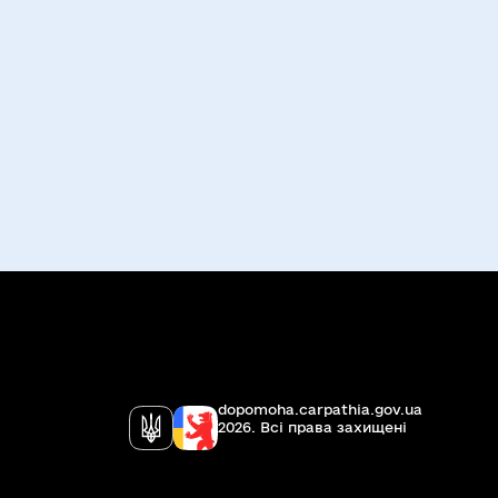
dopomoha.carpathia.gov.ua
2026. Всi права захищенi