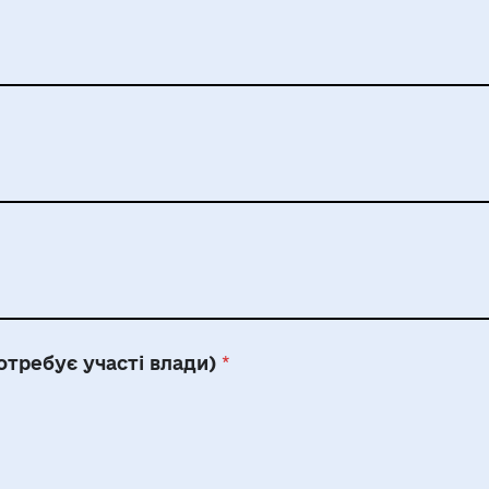
отребує участі влади)
*