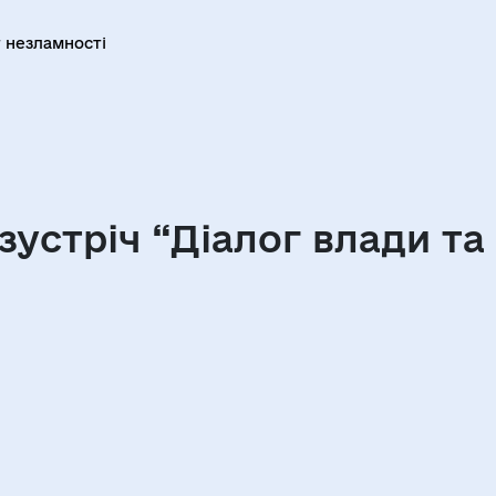
 незламності
устріч “Діалог влади та