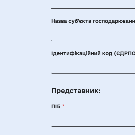
Назва субʼєкта господарюван
Ідентифікаційний код (ЄДРП
Представник:
ПІБ
*