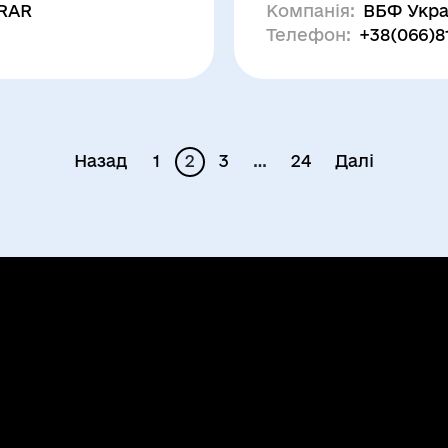
SRAR
Компанія:
ВБФ Укра
Телефон:
+38(066)8
Назад
1
2
3
…
24
Далі
Навігація
записів