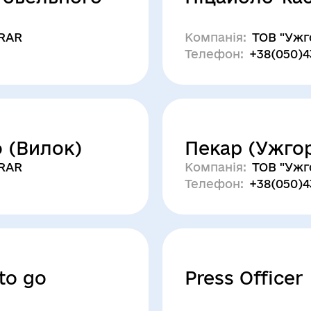
SRAR
Компанія:
ТОВ "Ужг
Телефон:
+38(050)4
o (Вилок)
Пекар (Ужго
SRAR
Компанія:
ТОВ "Ужг
Телефон:
+38(050)4
to go
Press Officer