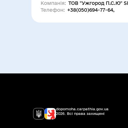
Компанія:
ТОВ "Ужгород П.С.Ю" 
Телефон:
+38(050)694-77-64,
dopomoha.carpathia.gov.ua
2026. Всi права захищенi