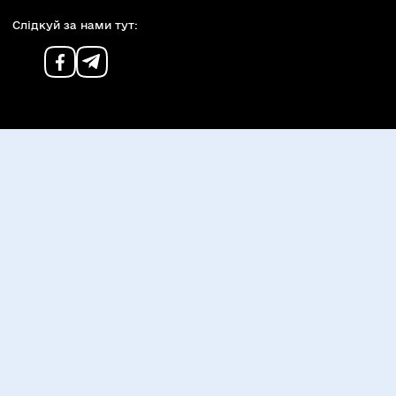
Слiдкуй за нами тут: