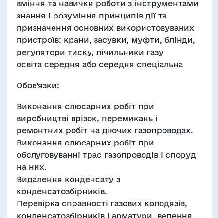
вміння та навички роботи з інструментами
знання і розуміння принципів дії та
призначення основних використовуваних
пристроїв: крани, засувки, муфти, блінди,
регулятори тиску, лічильники газу
освіта середня або середня спеціальна
Обов’язки:
Виконання слюсарних робіт при
виробництві врізок, перемикань і
ремонтних робіт на діючих газопроводах.
Виконання слюсарних робіт при
обслуговуванні трас газопроводів і споруд
на них.
Видалення конденсату з
конденсатозбірників.
Перевірка справності газових колодязів,
конденсатозбірників і арматури, ведення