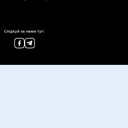
Слiдкуй за нами тут: