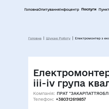
Послуги
Головна
Опитування
Інфоцентр
Пункт
Головна
Шукаю Роботу
Електромонтер з експ
Електромонтер 
iii-iv група ква
Компанія:
ПРАТ "ЗАКАРПАТТЯОБЛ
Телефон:
+380312619857