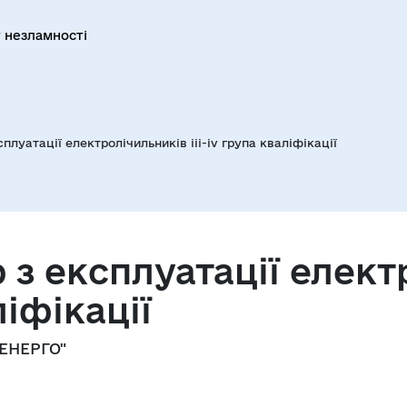
 незламності
луатації електролічильників iii-iv група кваліфікації
з експлуатації елект
ліфікації
ЕНЕРГО"