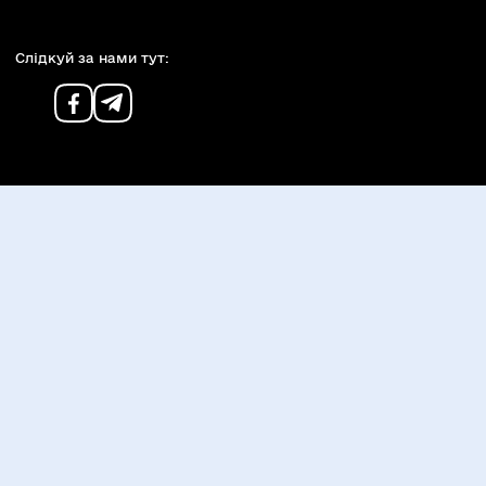
Слiдкуй за нами тут: