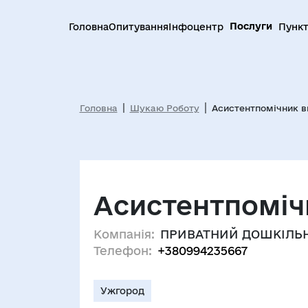
Послуги
Головна
Опитування
Інфоцентр
Пункт
Головна
Шукаю Роботу
Асистентпомічник в
Асистентпоміч
Компанія:
ПРИВАТНИЙ ДОШКІЛЬН
Телефон:
+380994235667
Ужгород