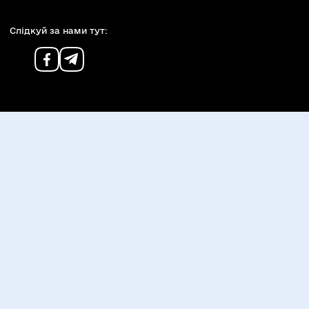
Слiдкуй за нами тут: