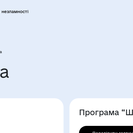
 незламності
а
а
Програма “Ш