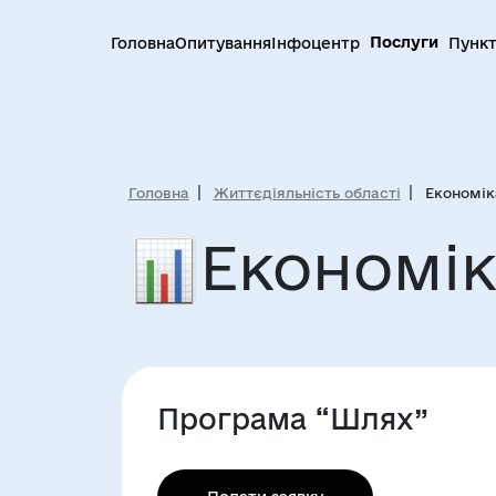
Послуги
Головна
Опитування
Інфоцентр
Пункт
Головна
Життєдіяльність області
Економік
Економік
Програма “Шлях”