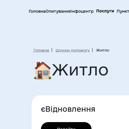
Послуги
Головна
Опитування
Інфоцентр
Пункт
Головна
Шукаю допомогу
Житло
Житло
єВідновлення