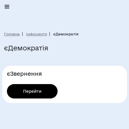
Головна
Інфоцентр
єДемократія
єДемократія
єЗвернення
Перейти