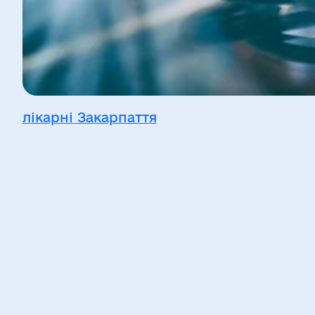
лікарні Закарпаття