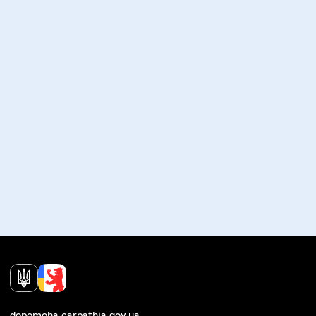
dopomoha.carpathia.gov.ua