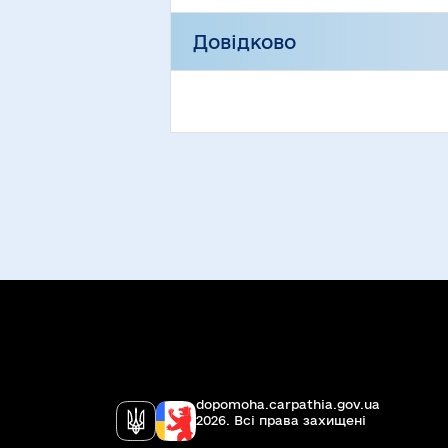
Довідково
dopomoha.carpathia.gov.ua
2026. Всi права захищенi