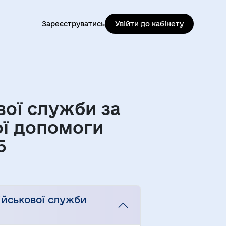
Зареєструватись
Увійти до кабінету
вої служби за
ї допомоги
5
ійськової служби