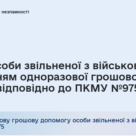
 незламності
оби звільненої з військо
ям одноразової грошово
відповідно до ПКМУ №97
ву грошову допомогу особи звільненої з в
75