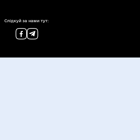
Слiдкуй за нами тут: